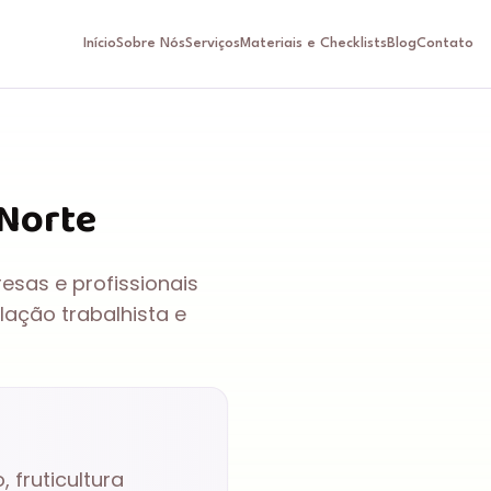
Início
Sobre Nós
Serviços
Materiais e Checklists
Blog
Contato
 Norte
esas e profissionais
lação trabalhista e
 fruticultura