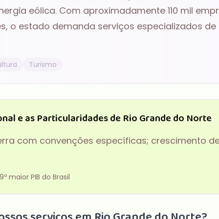
nergia eólica
. Com aproximadamente
110 mil
empre
s, o estado demanda serviços especializados de
ultura
Turismo
onal
e as Particularidades de
Rio Grande do Norte
 terra com convenções específicas; crescimento 
19
º maior PIB do Brasil
ossos serviços em
Rio Grande do Norte
?