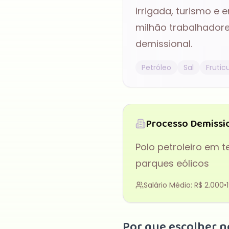
irrigada, turismo e e
milhão
trabalhadore
demissional
.
Petróleo
Sal
Frutic
Processo Demissi
Polo petroleiro em
parques eólicos
Salário Médio:
R$ 2.000
•
Por que escolher n